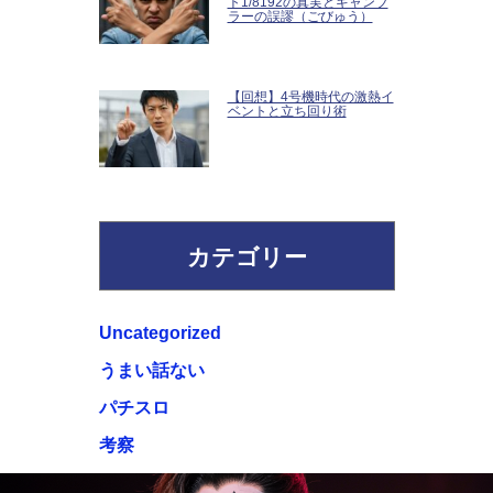
ト1/8192の真実とギャンブ
ラーの誤謬（ごびゅう）
【回想】4号機時代の激熱イ
ベントと立ち回り術
カテゴリー
Uncategorized
うまい話ない
パチスロ
考察