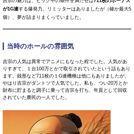
吉宗の魅力は、ビッグ中の条件を満たせば
711枚のボーナス
が1G連
する爆発力。
リミッターはありましたが（確か最大5
個）、夢が詰まりまくっていました。
当時のホールの雰囲気
吉宗の人気は異常でアニメにもなった程でした。人気があ
りすぎて、１台100万とかで取引されていたという話もあり
ます。銭形など711枚の１G連機種は他にもありましたが、
やはり吉宗がダントツで人気でした。
私も、つい20万とか
財布に貯まると調子に乗って吉宗を打ち、年貢として回収
されていた農民の一人でした。