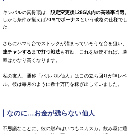
キンパルの真骨頂は、
設定変更後128G以内の高確率当選
。
しかも条件が揃えば
70％でボーナス
という破格の仕様でし
た。
さらにハマり台でストックが溜まっていそうな台を狙い、
連チャンするまで打つ戦法
も有効。
これを駆使すれば、勝
率はかなり高くなります。
私の友人、通称「パルパル仙人」はこの立ち回りが神レベ
ル。
彼は毎月のように数十万円を稼ぎ出していました。
なのに…お金が残らない仙人
不思議なことに、彼の財布はいつもスカスカ。
飲み屋に通