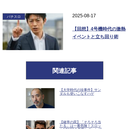
2025-08-17
パチスロ
【回想】4号機時代の激熱
イベントと立ち回り術
関連記事
【大学時代の珍事件】サン
ダルも使いこなすハゲ
【確率の罠】「そろそろ当
たる」は一番危険！スロッ