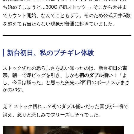
ち始めてしまうと…
300Gで初ストック → そこから天井ま
でカウント開始、なんてこともザラ。
そのため公式天井G数
を超えても当たらない現象が普通に起きていました。
新台初日、私のブチギレ体験
ストック切れの恐ろしさを思い知ったのは、新台初日の
吉
宗
。
朝一で即ビッグを引き、しかも
初のダブル揃い
！
「よ
し、今日は勝った」と思った矢先…2回目のボーナスがまさ
かの
バケ
。
え？ ストック切れ…？
初のダブル揃いだった喜びが一瞬で
消え、怒りと悲しみでフリーズしそうでした。