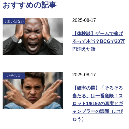
おすすめの記事
2025-08-17
うまい話ない
【体験談】ゲームで稼げ
るって本当？BCGで20万
円消えた話
2025-08-17
パチスロ
【確率の罠】「そろそろ
当たる」は一番危険！ス
ロット1/8192の真実とギ
ャンブラーの誤謬（ごび
ゅう）