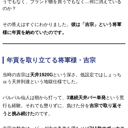
うでもなく、ブランド物を買うでもなく…何に消えている
のか？
その答えはすぐにわかりました。
彼は「吉宗」という将軍
様に年貢を納めていたのです。
年貢を取り立てる将軍様・吉宗
当時の吉宗は
天井1920G
という深さ。
低設定ではしょっち
ゅう天井到達という地獄仕様でした。
パルパル仙人は朝から打って、
3連続天井バー単発
という荒
行も経験。
それでも懲りずに、負けた分を
吉宗で取り返そ
うと挑み続けた
のです。