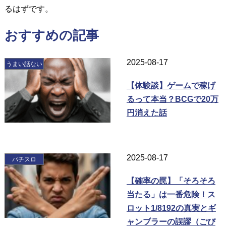
るはずです。
おすすめの記事
2025-08-17
うまい話ない
【体験談】ゲームで稼げ
るって本当？BCGで20万
円消えた話
2025-08-17
パチスロ
【確率の罠】「そろそろ
当たる」は一番危険！ス
ロット1/8192の真実とギ
ャンブラーの誤謬（ごび