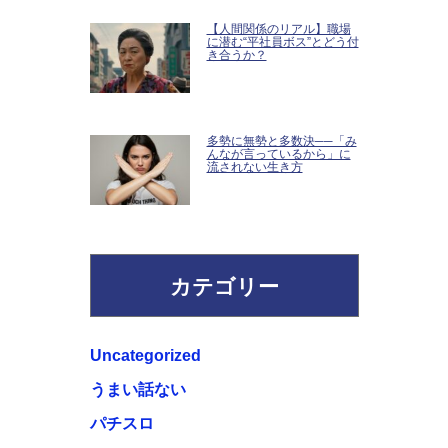
【人間関係のリアル】職場
に潜む“平社員ボス”とどう付
き合うか？
多勢に無勢と多数決──「み
んなが言っているから」に
流されない生き方
カテゴリー
Uncategorized
うまい話ない
パチスロ